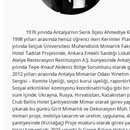
1976 yılında Antalya’nın Serik İlçesi Ahmediye Kö
1998 yılları arasında henüz öğrenci iken Kerimler P
yılında Selçuk Üniversitesi Mühendislik Mimarlık Fakü
Hotel Tadilat Projesinde, Ankara Emekli Sandığı Lokal
Atelye Restorasyon Restitüsyon A.Ş. bünyesinde Antaly
yılında Tepe-Knauf Akdeniz Bölge Sorumlusu olarak gör
2012 yılları arasında Antalya Mimarlar Odası Yönetim 
Sergisi – Komite Üyeliği, seçici kurul üyeliği, raport
Sosyal etkinlikler komisyonu koordinatörlüğü gibi bir
süre içinde; Ukrayna, Rusya, Hırvatistan, Kazakistan 
Club Bellis Hotel Şantiyesinde Mimar olarak görev ya
çıkarak bu günkü Girit Mimarlık ve Dekorasyon Müh. Hizm
mimari proje, mobilya tasarım ve üretim, uygulama, d
şantiyesinde (Kızılağaç) Proje müdürü olarak görev ya
tesisi tamamladı. 2015 yılında Ic Green Palace Hotel 