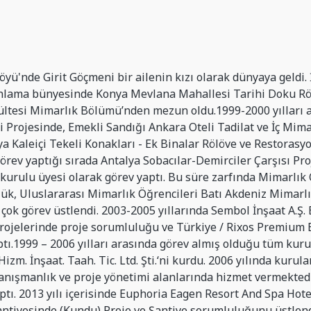
yü'nde Girit Göçmeni bir ailenin kızı olarak dünyaya geldi. İ
lanlama bünyesinde Konya Mevlana Mahallesi Tarihi Doku Röl
ltesi Mimarlık Bölümü’nden mezun oldu.1999-2000 yılları ar
i Projesinde, Emekli Sandığı Ankara Oteli Tadilat ve İç Mima
a Kaleiçi Tekeli Konakları - Ek Binalar Rölöve ve Restorasy
ev yaptığı sırada Antalya Sobacılar-Demirciler Çarşısı Proj
kurulu üyesi olarak görev yaptı. Bu süre zarfında Mimarlık 
örlük, Uluslararası Mimarlık Öğrencileri Batı Akdeniz Mimarlı
 çok görev üstlendi. 2003-2005 yıllarında Sembol İnşaat A.Ş
projelerinde proje sorumluluğu ve Türkiye / Rixos Premium 
ptı.1999 – 2006 yılları arasında görev almış olduğu tüm kur
. İnşaat. Taah. Tic. Ltd. Şti.‘ni kurdu. 2006 yılında kurula
anışmanlık ve proje yönetimi alanlarında hizmet vermektedi
ptı. 2013 yılı içerisinde Euphoria Eagen Resort And Spa Hot
şantiyesinde (Kundu) Proje ve Şantiye sorumluluğunu üstlendi